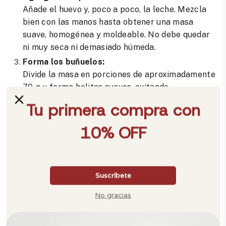
Añade el huevo y, poco a poco, la leche. Mezcla
bien con las manos hasta obtener una masa
suave, homogénea y moldeable. No debe quedar
ni muy seca ni demasiado húmeda.
Forma los buñuelos:
Divide la masa en porciones de aproximadamente
70 g y forma bolitas suaves, evitando
compactarlas demasiado.
Calienta el aceite:
Vierte suficiente aceite en tu
horno holandés
Victoria
y caliéntalo a temperatura media-alta
(alrededor de 160-170 °C). Para comprobar si está
listo, introduce una bolita pequeña de masa: si
sube en 10-15 segundos, está perfecto para freír.
Fríe los buñuelos:
Coloca las bolitas con cuidado en el aceite. No las
muevas: ellas girarán solas cuando estén listas.