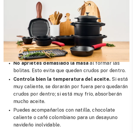
Fríe hasta que estén doradas por todos lados.
Escurre y sirve:
Retira los buñuelos con una espumadera y
colócalos sobre papel absorbente para eliminar
el exceso de aceite. Sirve calientes.
Tips clave para buñuelos perfectos
No aprietes demasiado la masa
al formar las
bolitas. Esto evita que queden crudos por dentro.
Controla bien la temperatura del aceite.
Si está
muy caliente, se dorarán por fuera pero quedarán
crudos por dentro; si está muy frío, absorberán
mucho aceite.
Puedes acompañarlos con natilla, chocolate
caliente o café colombiano para un desayuno
navideño inolvidable.