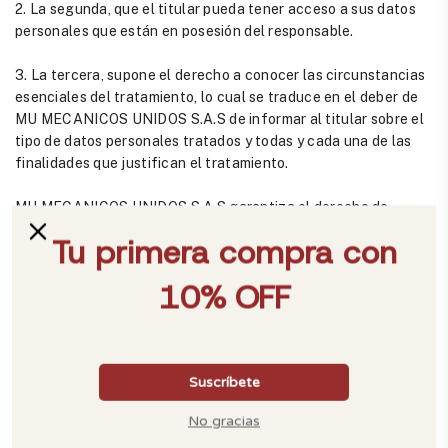
2. La segunda, que el titular pueda tener acceso a sus datos
personales que están en posesión del responsable.
3. La tercera, supone el derecho a conocer las circunstancias
esenciales del tratamiento, lo cual se traduce en el deber de
MU MECANICOS UNIDOS S.A.S de informar al titular sobre el
tipo de datos personales tratados y todas y cada una de las
finalidades que justifican el tratamiento.
MU MECANICOS UNIDOS S.A.S garantiza el derecho de
acceso cuando, previa acreditación de la identidad del titular
o personalidad de su representante, se ponga a disposición de
éste, de manera gratuita, el detalle de los datos personales a
través de medios electrónicos que permitan el acceso directo
del Titular a ellos.
5.2 Consultas.
MU MECANICOS UNIDOS S.A.S. garantiza el derecho de
consulta,