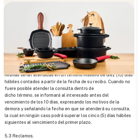
suministrando a las personas que actúen en ejercicio de este
derecho, toda la información contenida en el registro
individual o que esté vinculada con la identificación del
Titular.
Para la atención de solicitudes de consulta de datos
personales MU MECANICOS UNIDOS S.A.S garantiza, que
existen medios de comunicación electrónica y telefónica.
En cualquier caso, independientemente del mecanismo
implementado para la atención de solicitudes de consulta, las
mismas serán atendidas en un término máximo de diez (10) días
hábiles contados a partir de la fecha de su recibo. Cuando no
fuere posible atender la consulta dentro de
dicho término, se informará al interesado antes del
vencimiento de los 10 días, expresando los motivos de la
demora y señalando la fecha en que se atenderá su consulta,
la cual en ningún caso podrá superar los cinco (5) días hábiles
siguientes al vencimiento del primer plazo.
5.3 Reclamos.