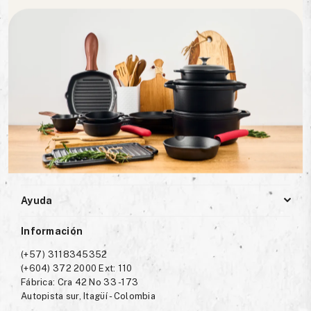
Facebook
Instagram
YouTube
Whatsapp
Newsletter
Acepto términos y condiciones
Nosotros
Ayuda
Información
(+57) 3118345352
(+604) 372 2000 Ext: 110
Fábrica: Cra 42 No 33 -173
Autopista sur, Itagüí - Colombia