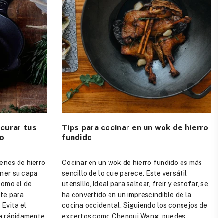
curar tus
Tips para cocinar en un wok de hierro
do
fundido
enes de hierro
Cocinar en un wok de hierro fundido es más
ener su capa
sencillo de lo que parece. Este versátil
como el de
utensilio, ideal para saltear, freír y estofar, se
ate para
ha convertido en un imprescindible de la
 Evita el
cocina occidental. Siguiendo los consejos de
ma rápidamente
expertos como Chenqui Wang, puedes