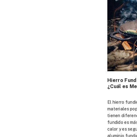
Hierro Fund
¿Cuál es Me
El hierro fund
materiales pop
tienen diferenc
fundido es más
calor y es segu
aluminio fundi