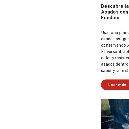
Descubre la
Asados con 
Fundido
Usar una planc
asados asegur
conservando lo
Es versátil, a
calor y resist
asados dentro 
sabor y la text
Leer más