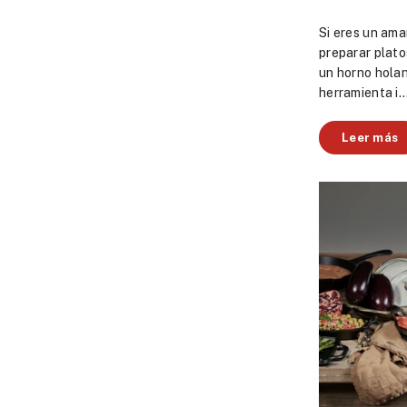
Si eres un ama
preparar plato
un horno holan
herramienta i..
Leer más