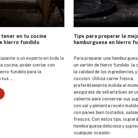
 tener en tu cocina
Tips para preparar la mej
e hierro fundido
hamburguesa en hierro f
ncipiante o un experto en todo lo
Para preparar una hamburgues
la cocina, poder contar con
un sartén de hierro fundido, la 
ierro fundido para la
la calidad de los ingredientes y
tus ...
cocción. Utiliza carne fresca,
preferiblemente molida al mom
asegúrate de sellarla bien en 
caliente para conservar sus ju
con sal y pimienta recién moli
con panes bien tostados, salsa
frescos. Con estos tips, lograr
hamburguesa deliciosa y jugosa
cualquier ocasión.