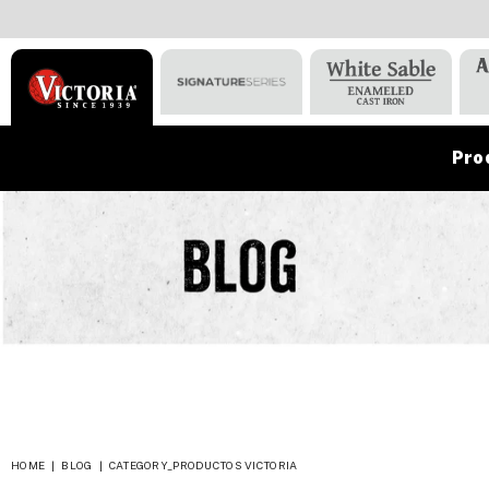
Pro
VICTORIA
HOME
|
BLOG
|
CATEGORY_PRODUCTOS VICTORIA