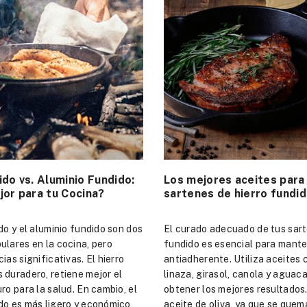
ido vs. Aluminio Fundido:
Los mejores aceites para 
jor para tu Cocina?
sartenes de hierro fundi
ido y el aluminio fundido son dos
El curado adecuado de tus sart
ulares en la cocina, pero
fundido es esencial para mant
ias significativas. El hierro
antiadherente. Utiliza aceites 
 duradero, retiene mejor el
linaza, girasol, canola y aguac
ro para la salud. En cambio, el
obtener los mejores resultados.
do es más ligero y económico,
aceite de oliva, ya que se que