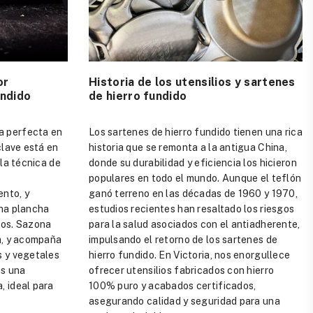
or
Historia de los utensilios y sartenes
undido
de hierro fundido
a perfecta en
Los sartenes de hierro fundido tienen una rica
clave está en
historia que se remonta a la antigua China,
 la técnica de
donde su durabilidad y eficiencia los hicieron
populares en todo el mundo. Aunque el teflón
ento, y
ganó terreno en las décadas de 1960 y 1970,
una plancha
estudios recientes han resaltado los riesgos
gos. Sazona
para la salud asociados con el antiadherente,
da, y acompaña
impulsando el retorno de los sartenes de
s y vegetales
hierro fundido. En Victoria, nos enorgullece
ás una
ofrecer utensilios fabricados con hierro
, ideal para
100% puro y acabados certificados,
asegurando calidad y seguridad para una