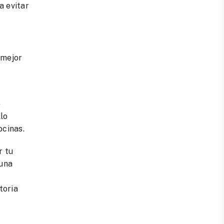
a evitar
 mejor
o
llo
ocinas.
r tu
 una
toria