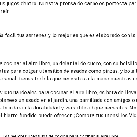
sus jugos dentro. Nuestra prensa de carne es perfecta par
reír.
 fácil tus sartenes y lo mejor es que es elaborado con la
 cocinar al aire libre, un delantal de cuero, con su bolsill
atas para colgar utensilios de asados como pinzas, y bolsi
rsonal; tienes todo lo que necesitas a la mano mientras c
ictoria ideales para cocinar al aire libre, es hora de lleva
 planees un asado en el jardín, una parrillada con amigos o
brindarán la durabilidad y versatilidad que necesitas. No
l hierro fundido puede ofrecer. ¡Compra tus utensilios Vic
Los mejores utensilios de cocina para cocinar al aire libre
,