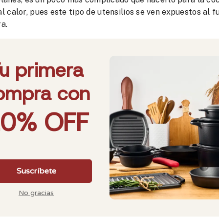
 calor, pues este tipo de utensilios se ven expuestos al 
a.
ntro de sus cualidades, su gran resistencia, repartición
nica, esto te da la posibilidad de utilizarlos en hornos d
l mango o el asa.
ductos Victoria que te recomendamos para cocinar al aire
amos, es muy práctico, pues por su tamaño puedes cocinar
ar la comida para todos en mucho menos tiempo
a mejor descripción de este sartén, perfecto para preparar