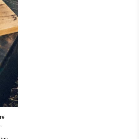
ire
.
ina,