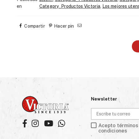
en
Category_Productos Victoria
,
Los mejores utensi
Compartir
Hacer pin
Newsletter
Facebook
Instagram
YouTube
Whatsapp
Acepto términos
condiciones