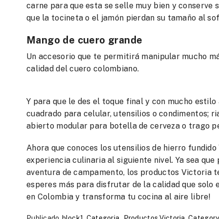
carne para que esta se selle muy bien y conserve 
que la tocineta o el jamón pierdan su tamaño al sof
Mango de cuero grande
Un accesorio que te permitirá manipular mucho más
calidad del cuero colombiano.
Y para que le des el toque final y con mucho estilo a
cuadrado para celular, utensilios o condimentos; ri
abierto modular para botella de cerveza o trago pe
Ahora que conoces los utensilios de hierro fundido V
experiencia culinaria al siguiente nivel. Ya sea que
aventura de campamento, los productos Victoria te 
esperes más para disfrutar de la calidad que solo e
en Colombia y transforma tu cocina al aire libre!
Publicado
block1
,
Categoria_Productos Victoria
,
Category_