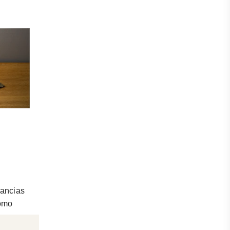
rancias
como