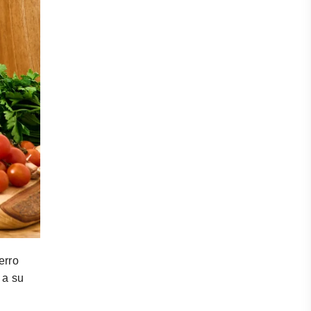
erro
 a su