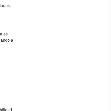
lados,
tales
iando a
bilidad