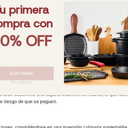
és
anera uniforme, lo que permite una cocción pareja y evita pun
adas como guisos, estofados y asados.
ecetas: desde sopas y guisos hasta panes y postres horneados
deal para servir los platillos sin que se enfríen rápidamente
ndido desarrolla una capa antiadherente natural, lo que facili
r riesgo de que se peguen.
ones, convirtiéndose en una inversión culinaria sustentable