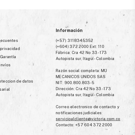
Información
recuentes
(+57) 3118345352
(+604) 372 2000 Ext: 110
 privacidad
Fábrica: Cra 42 No 33 -173
 Garantía
Autopista sur, Itagüí - Colombia
envíos
Razón social completa: MU
MECANICOS UNIDOS SAS
roteccion de datos
NIT: 900.800.803-5
Dirección: Cra 42 No 33 -173
sarial
Autopista sur, Itagüí - Colombia
Correo electronico de contacto y
notificaciones judiciales:
servicioalcliente@victoria.com.co
Contacto: +57 604 372 2000