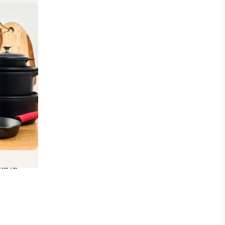
tos
.
.
ta la
.