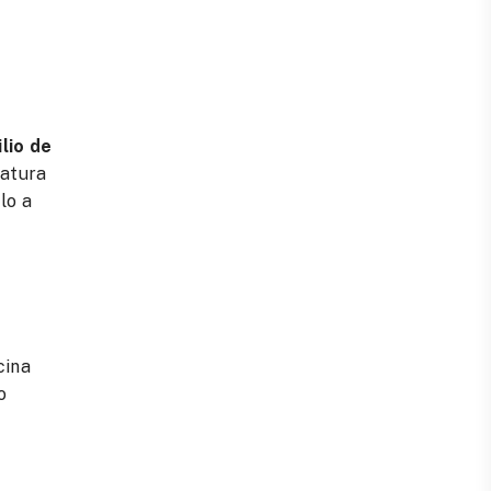
lio de
ratura
rlo a
cina
o