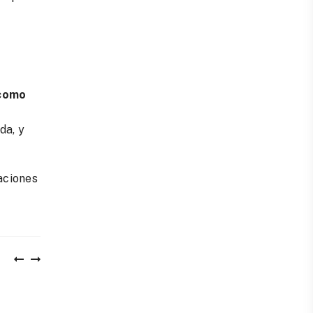
 como
da, y
aciones