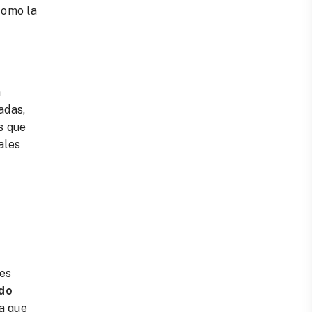
como la
a
adas,
s que
ales
 es
do
la que