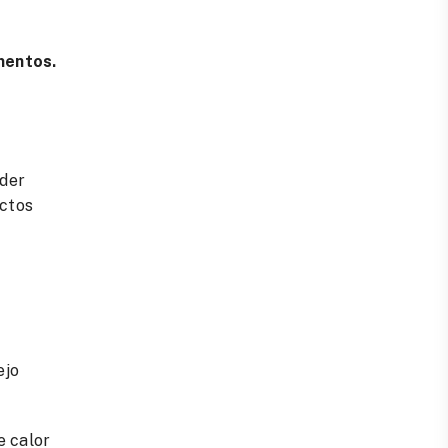
imentos.
der
ectos
ejo
e calor