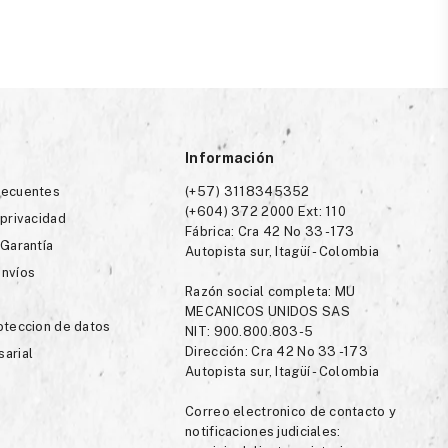
Información
recuentes
(+57) 3118345352
(+604) 372 2000 Ext: 110
 privacidad
Fábrica: Cra 42 No 33 -173
 Garantía
Autopista sur, Itagüí - Colombia
envíos
Razón social completa: MU
MECANICOS UNIDOS SAS
roteccion de datos
NIT: 900.800.803-5
Dirección: Cra 42 No 33 -173
sarial
Autopista sur, Itagüí - Colombia
Correo electronico de contacto y
notificaciones judiciales: