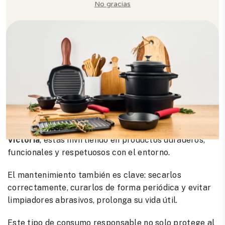
5. Cocina libre de químicos
A diferencia de otros materiales con recubrimientos
sintéticos, el hierro fundido es natural, seguro y
mejora su anti adherencia con el uso, gracias al
curado.
Contribuir a la sostenibilidad desde tu
cocina
Adoptar hábitos sostenibles comienza con decisiones
conscientes. Al elegir
utensilios de hierro fundido
Victoria
, estás invirtiendo en productos duraderos,
funcionales y respetuosos con el entorno.
El mantenimiento también es clave: secarlos
correctamente, curarlos de forma periódica y evitar
limpiadores abrasivos, prolonga su vida útil.
Este tipo de consumo responsable no solo protege al