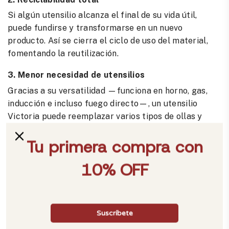
Si algún utensilio alcanza el final de su vida útil,
puede fundirse y transformarse en un nuevo
producto. Así se cierra el ciclo de uso del material,
fomentando la reutilización.
3. Menor necesidad de utensilios
Gracias a su versatilidad —funciona en horno, gas,
inducción e incluso fuego directo—, un utensilio
Victoria puede reemplazar varios tipos de ollas y
sartenes, reduciendo el consumo innecesario y
optimizando tu cocina.
4. Ahorro energético
El hierro fundido distribuye y retiene el calor de
forma eficiente, lo que permite cocinar a
temperaturas más bajas y mantener los alimentos
calientes sin necesidad de recalentarlos.