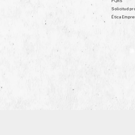
PQRS
Solicitud p
Ética Empre