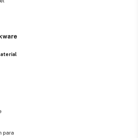
el
okware
aterial
e
n para