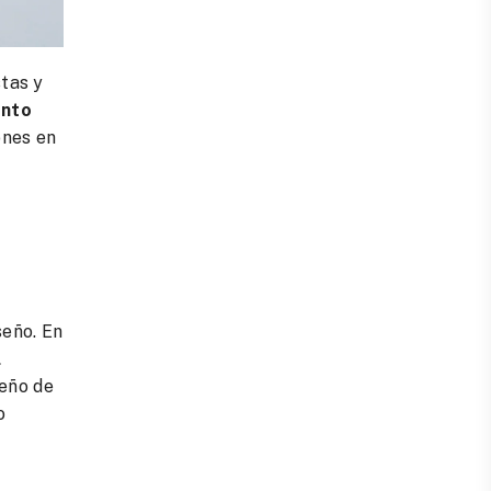
tas y
ento
ones en
seño. En
l
seño de
o