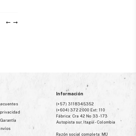
Información
recuentes
(+57) 3118345352
(+604) 372 2000 Ext: 110
 privacidad
Fábrica: Cra 42 No 33 -173
 Garantía
Autopista sur, Itagüí - Colombia
envíos
Razón social completa: MU