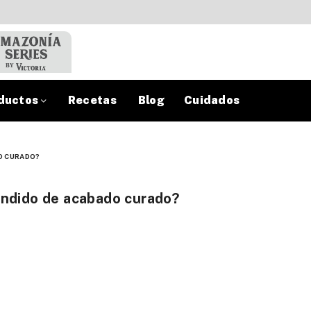
ductos
Recetas
Blog
Cuidados
O CURADO?
undido de acabado curado?