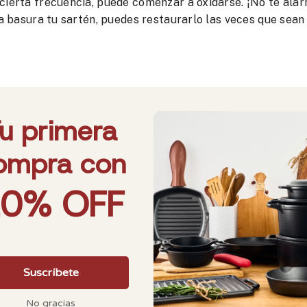
 cierta frecuencia, puede comenzar a oxidarse. ¡No te ala
la basura tu sartén, puedes restaurarlo las veces que sean
mero que debes hacer es restregar estas partes con sal y una esponj
zar una
malla limpiadora para hierro fundido
(no te preocupes, no
 cocina y enjuagar con agua caliente. Recuerda que no debes usar
atura.
oalla, o déjalo en el fogón por unos minutos hasta que elimines cu
 de las causas más comunes.
e aceite vegetal por todo el sartén, si por fuera también.
 lleva al horno durante una hora aproximadamente a 200- 250°c.
ue realizar el proceso de restauración. Te recomendamos 