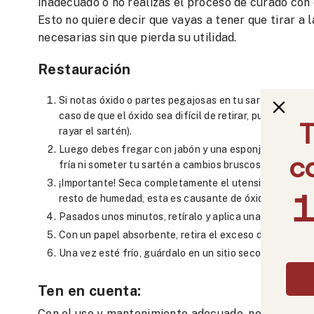
inadecuado o no realizas el proceso de curado con
Esto no quiere decir que vayas a tener que tirar a 
necesarias sin que pierda su utilidad.
Restauración
Si notas óxido o partes pegajosas en tu sartén, lo pri
caso de que el óxido sea difícil de retirar, puedes utili
rayar el sartén).
Luego debes fregar con jabón y una esponja normal de
fría ni someter tu sartén a cambios bruscos de temper
¡Importante! Seca completamente el utensilio con una t
resto de humedad, esta es causante de óxido y es una
Pasados unos minutos, retíralo y aplica una fina capa d
Con un papel absorbente, retira el exceso de aceite y
Una vez esté frío, guárdalo en un sitio seco.
Ten en cuenta:
Con el uso y mantenimiento adecuado, no tendrás q