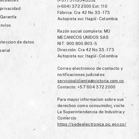
recuentes
(+57) 3118345352
(+604) 372 2000 Ext: 110
 privacidad
Fábrica: Cra 42 No 33 -173
 Garantía
Autopista sur, Itagüí - Colombia
envíos
Razón social completa: MU
MECANICOS UNIDOS SAS
roteccion de datos
NIT: 900.800.803-5
Dirección: Cra 42 No 33 -173
sarial
Autopista sur, Itagüí - Colombia
Correo electronico de contacto y
notificaciones judiciales:
servicioalcliente@victoria.com.co
Contacto: +57 604 372 2000
Para mayor informacion sobre sus
derechos como consumidor, visite
La Superintendencia de Industria y
Comercio
https://sedeelectronica.sic.gov.co/