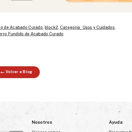
 a mantener en perfectas condiciones tus utensilios de hi
ido de Acabado Curado
,
block2
,
Categoria_Usos y Cuidados
,
ierro Fundido de Acabado Curado
Volver a Blog
Nosotros
Ayuda