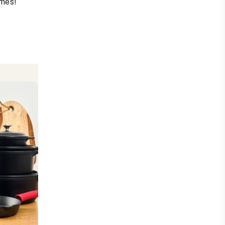
rmes!
a. En
 se va a
 agua
alquier
visitar