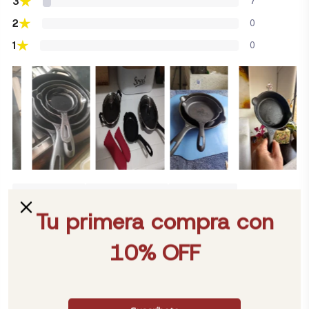
★
3
7
★
2
0
★
1
0
Excelente
Recomiendo
Producto
Sartenes
Buen
Calidad
Encantó
Envío
Cumple
Expectativas
Reviews por Whatsapp by