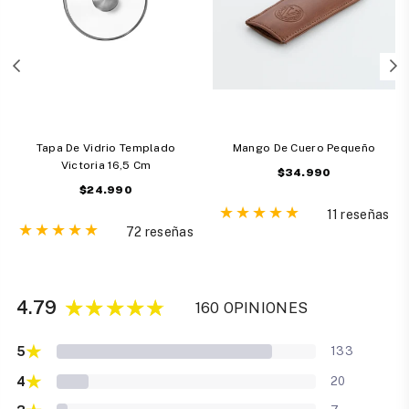
Tapa De Vidrio Templado
Mango De Cuero Pequeño
Victoria 16,5 Cm
Precio
$34.990
Precio
$24.990
habitual
habitual
11 reseñas
72 reseñas
4.79
160 OPINIONES
★
5
133
★
4
20