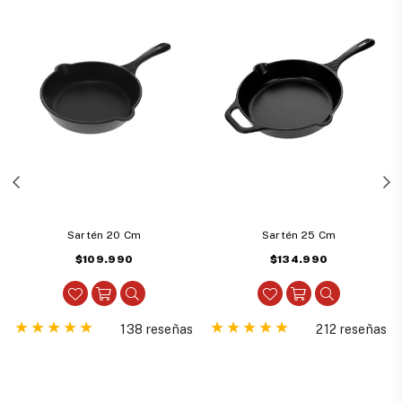
Sartén 20 Cm
Sartén 25 Cm
Precio
Precio
$109.990
$134.990
habitual
habitual
138 reseñas
212 reseñas