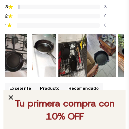
★
3
3
★
2
0
★
1
0
Excelente
Producto
Recomendado
Sartén
Calidad
Buen
Cocina
Salud
Esmaltado
Victoria