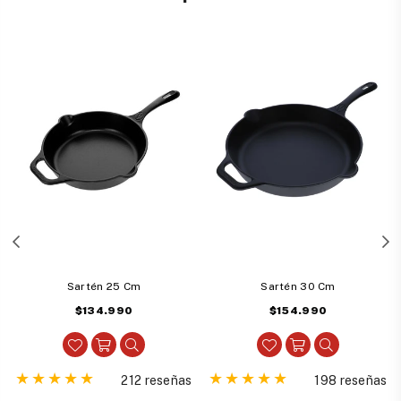
Sartén 25 Cm
Sartén 30 Cm
Precio
Precio
$134.990
$154.990
habitual
habitual
212 reseñas
198 reseñas