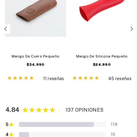
Mango De Cuero Pequeño
Mango De Silicona Pequeño
Precio
Precio
$34.990
$24.990
habitual
habitual
11 reseñas
45 reseñas
4.84
137 OPINIONES
★
5
118
★
4
16