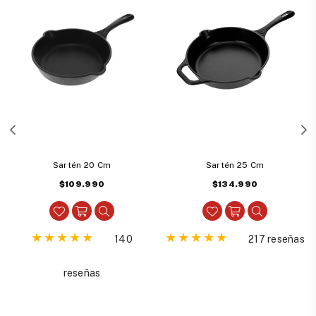
Sartén 20 Cm
Sartén 25 Cm
Precio
Precio
$109.990
$134.990
habitual
habitual
140
217 reseñas
reseñas