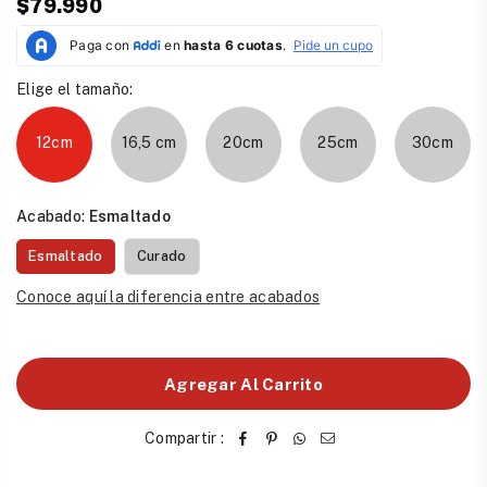
$79.990
Precio
habitual
Elige el tamaño:
12cm
16,5 cm
20cm
25cm
30cm
Acabado:
Esmaltado
Esmaltado
Curado
Conoce aquí la diferencia entre acabados
Agregar Al Carrito
Compartir :