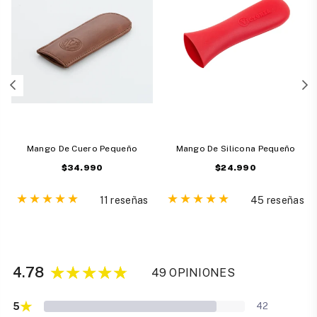
Mango De Cuero Pequeño
Mango De Silicona Pequeño
Precio
Precio
$34.990
$24.990
habitual
habitual
11 reseñas
45 reseñas
4.78
49 OPINIONES
★
5
42