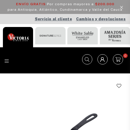
ENVÍO GRATIS
Por compras mayores a
$200.000
para Antioquia, Atlántico, Cundinamarca y Valle del Cauca
Servicio al cliente
Cambios y devoluciones
0
VICTORIA