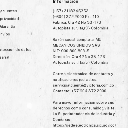
Información
recuentes
(+57) 3118345352
(+604) 372 2000 Ext: 110
 privacidad
Fábrica: Cra 42 No 33 -173
 Garantía
Autopista sur, Itagüí - Colombia
envíos
Razón social completa: MU
MECANICOS UNIDOS SAS
roteccion de datos
NIT: 900.800.803-5
Dirección: Cra 42 No 33 -173
sarial
Autopista sur, Itagüí - Colombia
Correo electronico de contacto y
notificaciones judiciales:
servicioalcliente@victoria.com.co
Contacto: +57 604 372 2000
Para mayor informacion sobre sus
derechos como consumidor, visite
La Superintendencia de Industria y
Comercio
https://sedeelectronica.sic.gov.co/