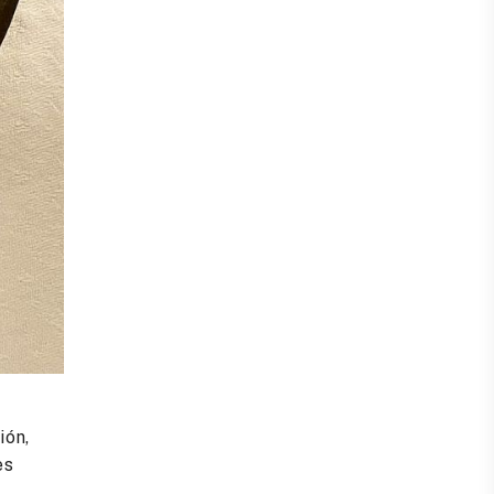
ión,
es