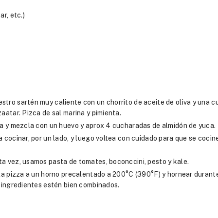
r, etc.)
stro sartén muy caliente con un chorrito de aceite de oliva y una 
aatar. Pizca de sal marina y pimienta.
aca y mezcla con un huevo y aprox 4 cucharadas de almidón de yuca.
 cocinar, por un lado, y luego voltea con cuidado para que se cocine
ta vez, usamos pasta de tomates, boconccini, pesto y kale.
 la pizza a un horno precalentado a 200°C (390°F) y hornear durant
s ingredientes estén bien combinados.