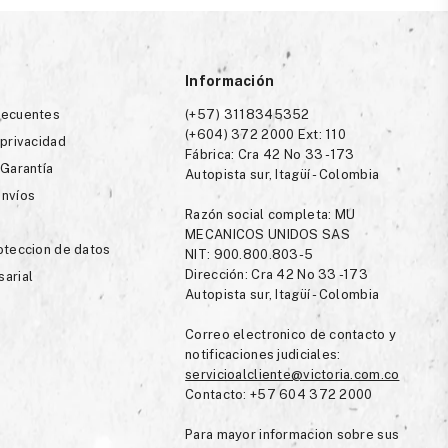
Información
recuentes
(+57) 3118345352
(+604) 372 2000 Ext: 110
 privacidad
Fábrica: Cra 42 No 33 -173
 Garantía
Autopista sur, Itagüí - Colombia
envíos
Razón social completa: MU
MECANICOS UNIDOS SAS
roteccion de datos
NIT: 900.800.803-5
Dirección: Cra 42 No 33 -173
sarial
Autopista sur, Itagüí - Colombia
Correo electronico de contacto y
notificaciones judiciales:
servicioalcliente@victoria.com.co
Contacto: +57 604 372 2000
Para mayor informacion sobre sus