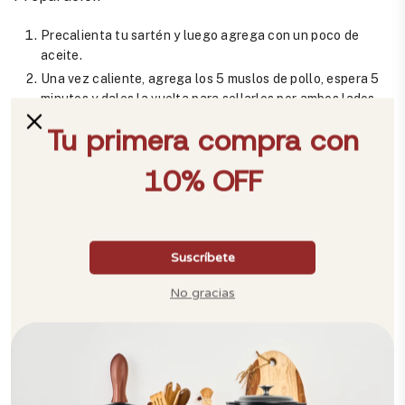
Precalienta tu sartén y luego agrega con un poco de
aceite.
Una vez caliente, agrega los 5 muslos de pollo, espera 5
minutos y dales la vuelta para sellarlos por ambos lados,
una vez que se forme una costra.
Apaga el fuego y añade los 2 duraznos en trozos, media
taza de tomates cherry, 1 diente de ajo partido por la
mitad, el jugo de 1 limón y el limón en rodajas.
Hornea a 175°C durante 30 minutos.
Saca del horno, agrega algunas ramitas de romero, sirve y
disfruta.
Compartir
Hacer pin