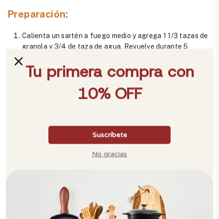
Preparación:
Calienta un sartén a fuego medio y agrega 1 1/3 tazas de
granola y 3/4 de taza de agua. Revuelve durante 5
minutos (verifica si es necesario agregar más agua para
hidratar).
Añade 2 duraznos en rodajas, 1 taza de arándanos azules,
miel y canela al gusto. Mezcla hasta que los sabores se
integren y se caramelicen ligeramente.
Para terminar, agrega una bola de helado y un poco de
salsa de caramelo para decorar
Compartir
Hacer pin
Volver a Recetas Signature