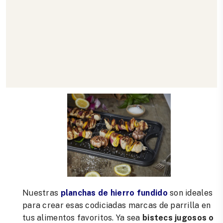
la cocina. Desde pisadores de carne hasta
pataconeras
y
mallas limpiadoras
,
tenemos todo lo
que necesitas para preparar deliciosas recetas con
facilidad y estilo.
Planchas de Hierro Fundido: Marca el
Sabor en tus Platos
Nuestras
planchas de hierro fundido
son ideales
para crear esas codiciadas marcas de parrilla en
tus alimentos favoritos. Ya sea
bistecs jugosos o