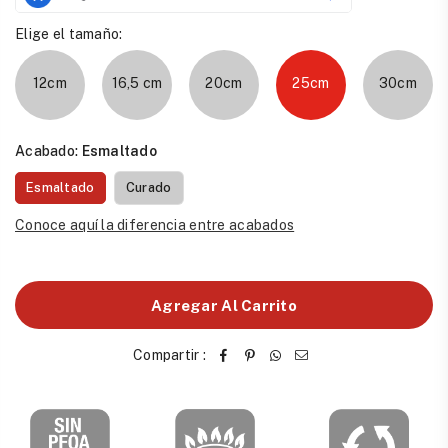
Elige el tamaño:
12cm
16,5 cm
20cm
25cm
30cm
Acabado:
Esmaltado
Esmaltado
Curado
Conoce aquí la diferencia entre acabados
Agregar Al Carrito
Compartir :