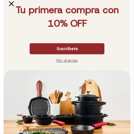
Durabilidad
Utensilio
Reviews por Whatsapp by
2026-07-21
Yeny
Recomendado
2026-07-21
Carlos