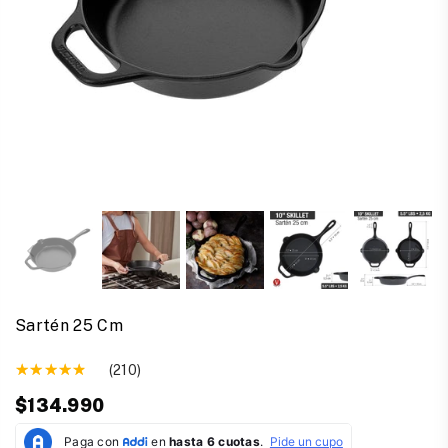
Sartén 25 Cm
(210)
$134.990
Precio
habitual