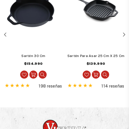
Sartén 30 Cm
Sartén Para Asar 25 Cm X 25 Cm
Precio
Precio
$154.990
$139.990
habitual
habitual
198 reseñas
114 reseñas