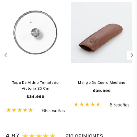
Tapa De Vidrio Templado
Mango De Cuero Mediano
Victoria 25 Cm
Precio
$39.990
Precio
$34.990
habitual
habitual
6 reseñas
65 reseñas
4.87
210 OPINIONES