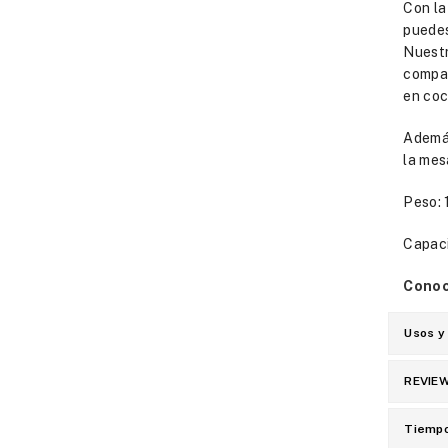
Con la
puedes
Nuestr
compac
en coc
Además
la mes
Peso: 
Capaci
Conoc
Usos y
REVIE
Tiempo