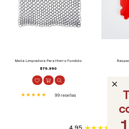
Malla Limpiadora Para Hierro Fundido
Raspad
Precio
$79.990
habitual
99 reseñas
4.95
2