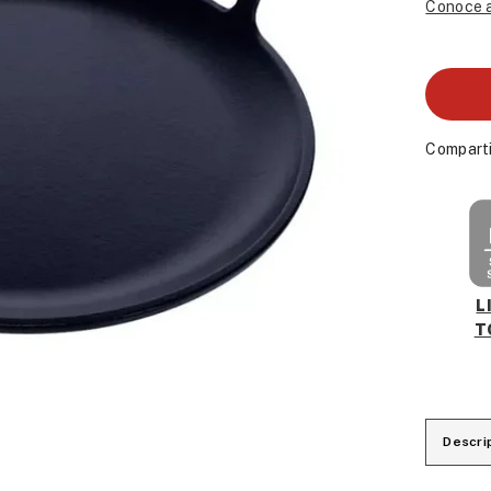
Conoce a
Comparti
L
T
Descri