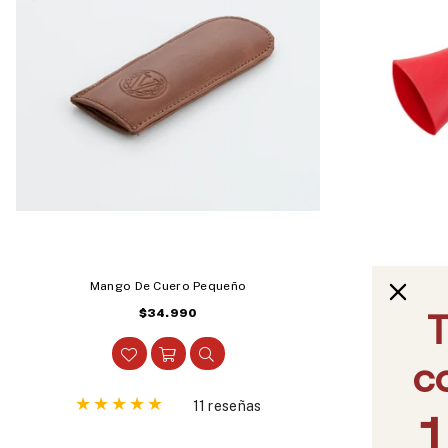
Mango De Cuero Pequeño
Mang
Precio
$34.990
habitual
11 reseñas