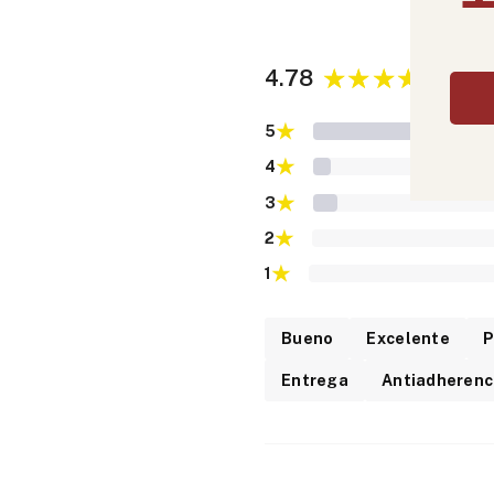
4.78
4
★
5
★
4
★
3
★
2
★
1
Bueno
Excelente
P
Entrega
Antiadherenc