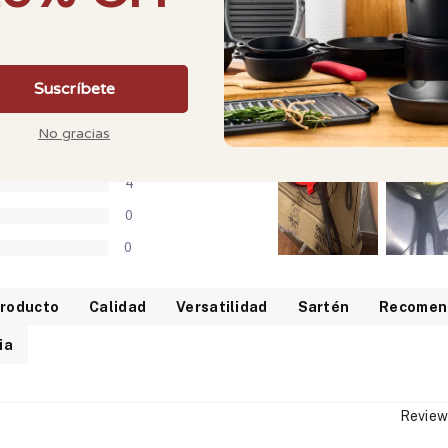
9 OPINIONES
42
3
4
0
0
roducto
Calidad
Versatilidad
Sartén
Recomen
ia
Review