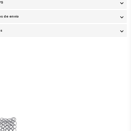
WS
s de envío
as