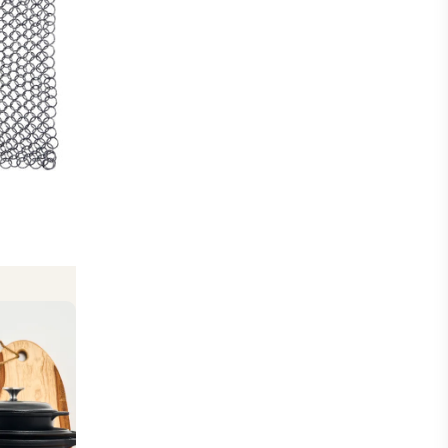
ro Fundido
eseñas