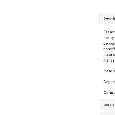
Descri
El sar
desayu
person
benefi
calor 
manten
Peso: 
Capaci
Conoc
Usos y