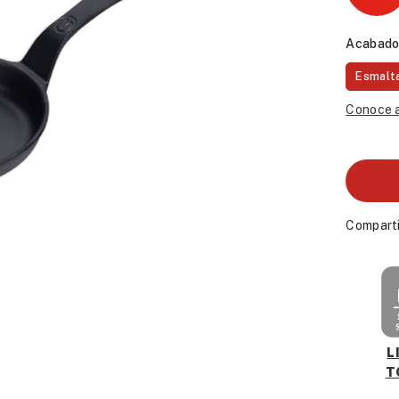
Acabado
Esmalt
Conoce a
Comparti
L
T