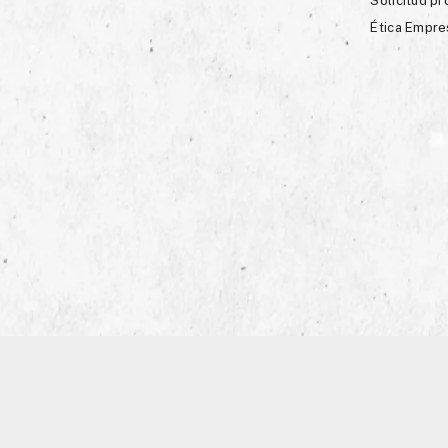
Solicitud p
Ética Empre