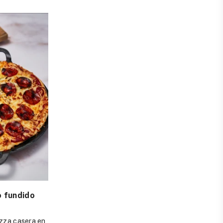
o fundido
zza casera en