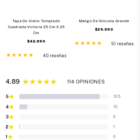
Tapa De Vidrio Templado
Mango De Silicona Grande
Cuadrada Victoria 25 Cm X 25
Precio
$29.990
Cm
habitual
Precio
$42.990
51 reseñas
habitual
40 reseñas
4.89
114 OPINIONES
★
5
103
★
4
10
★
3
0
★
2
1
★
1
0