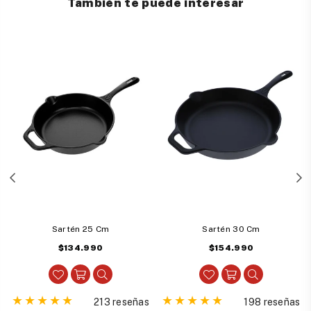
También te puede interesar
Sartén 25 Cm
Sartén 30 Cm
Precio
Precio
$134.990
$154.990
habitual
habitual
213 reseñas
198 reseñas