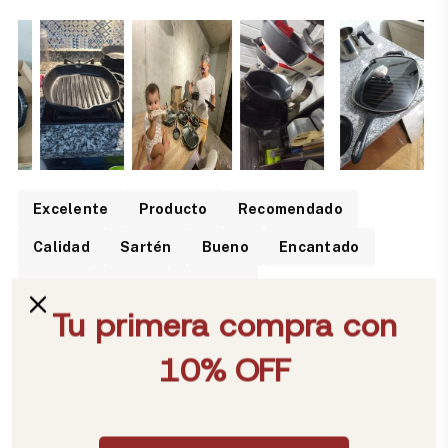
Excelente
Producto
Recomendado
Calidad
Sartén
Bueno
Encantado
Hierro
Hierro
Cocción
Reviews por Whatsapp by
2026-07-21