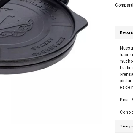
Comparti
Descri
Nuestr
hacer 
mucho 
tradic
prensa
pintur
es de 
Peso: 
Conoc
Tiempo