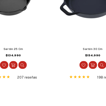
Sartén 25 Cm
Sartén 30 Cm
Precio
Precio
$134.990
$154.990
habitual
habitual
207 reseñas
198 r