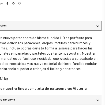
r :
pción
a nueva pataconera de hierro fundido HD es perfecta para
esos deliciosos patacones, arepas, tortillas para burritos y
más. Incluso podrás darle la forma a la masa para hacer las
ionales empanadas o pasteles que tanto nos gustan. Nuestra
 manual es de fácil uso y cuidado, que gracias a su acabado en
a electroestática y su nuevo material de hierro fundido nodular
resistencia superior a trabajos difíciles y constantes.
5.1 kg
e nuestra línea completa de pataconeras Victoria
s de envío