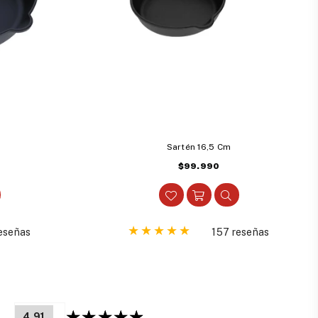
Sartén 16,5 Cm
Precio
$99.990
habitual
eseñas
157 reseñas
4.91