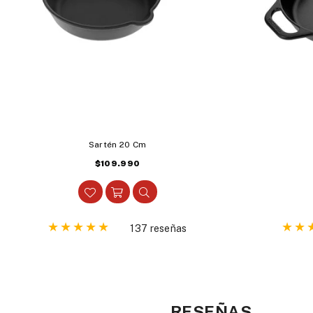
Sartén 20 Cm
Precio
$109.990
habitual
137 reseñas
RESEÑAS