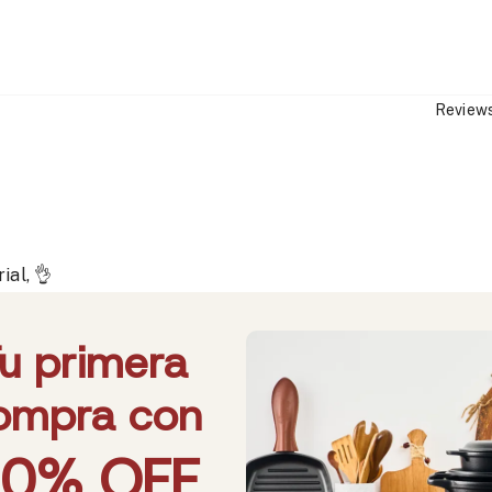
Reviews
ial, 👌
 encanta en todo sentido es muy confiable