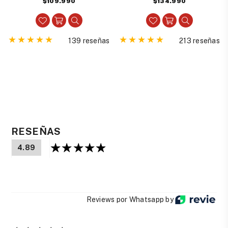
Precio
Precio
$109.990
$134.990
habitual
habitual
139 reseñas
213 reseñas
RESEÑAS
4.89
Reviews por Whatsapp by