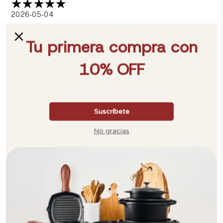
2026-05-04
Catalina
Lo recomiendo muy práctico y cómodo al usarlo.
2026-04-21
JOSE LUIS
Buen producto, muy recomendable, excelente uso.
2026-04-20
Paola
Recomendado, excelente material