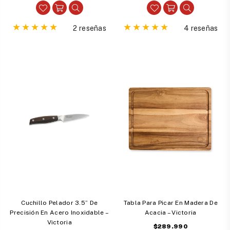
2 reseñas
4 reseñas
Cuchillo Pelador 3.5” De
Tabla Para Picar En Madera De
Precisión En Acero Inoxidable –
Acacia – Victoria
Victoria
Precio
$289.990