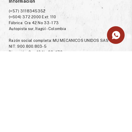
Información
(+57) 3118345352
(+604) 372 2000 Ext: 110
Fábrica: Cra 42 No 33 -173
Autopista sur, Itagüí - Colombia
Razón social completa: MU MECANICOS UNIDOS SAS
NIT: 900.800.803-5
Dirección: Cra 42 No 33 -173
Autopista sur, Itagüí - Colombia
Correo electronico de contacto y notificaciones judiciales:
servicioalcliente@victoria.com.co
Contacto: +57 604 372 2000
Para mayor informacion sobre sus derechos como
consumidor, visite La Superintendencia de Industria y
Comercio
https://sedeelectronica.sic.gov.co/