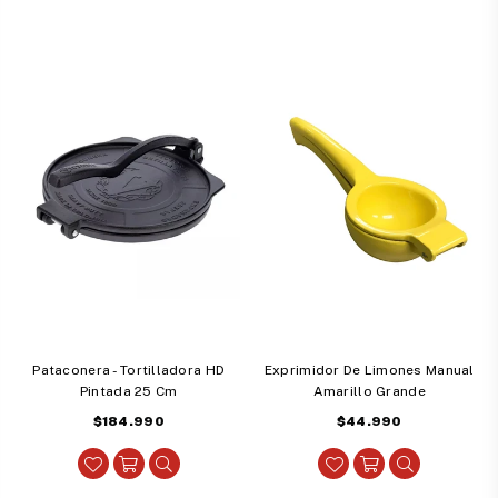
Pataconera - Tortilladora HD
Exprimidor De Limones Manual
Pintada 25 Cm
Amarillo Grande
Precio
Precio
$184.990
$44.990
habitual
habitual