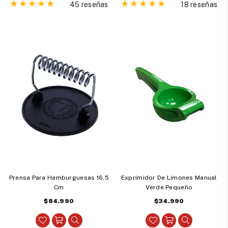
45 reseñas
18 reseñas
Prensa Para Hamburguesas 16,5
Exprimidor De Limones Manual
Cm
Verde Pequeño
Precio
Precio
$84.990
$34.990
habitual
habitual