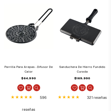
Parrilla Para Arepas - Difusor De
Sanduchera De Hierro Fundido
Calor
Curada
Precio
Precio
$64.990
$169.990
habitual
habitual
596
321 reseñas
reseñas