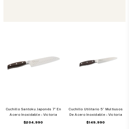
14 reseñas
6 reseñas
Cuchillo Santoku Japonés 7” En
Cuchillo Utilitario 5” Multiusos
Acero Inoxidable – Victoria
De Acero Inoxidable – Victoria
Precio
Precio
$204.990
$149.990
habitual
habitual