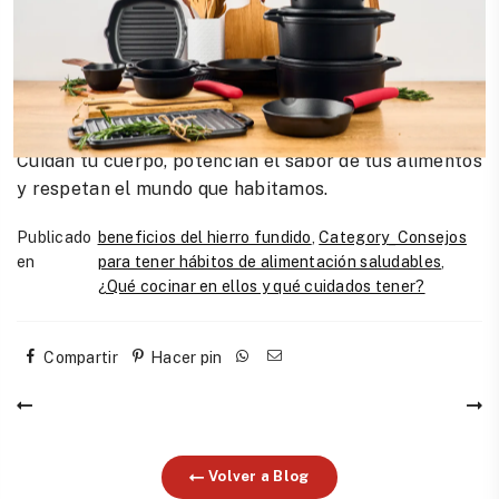
fomentas un consumo consciente.
Los
utensilios de hierro fundido
son mucho más que
herramientas de cocina: son una elección consciente
para quienes buscan salud, bienestar y sostenibilidad.
Cuidan tu cuerpo, potencian el sabor de tus alimentos
y respetan el mundo que habitamos.
Publicado
beneficios del hierro fundido
,
Category_Consejos
en
para tener hábitos de alimentación saludables
,
¿Qué cocinar en ellos y qué cuidados tener?
Compartir
Hacer pin
Volver a Blog