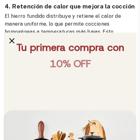
4. Retención de calor que mejora la cocción
El hierro fundido distribuye y retiene el calor de
manera uniforme, lo que permite cocciones
homogéneas a temperaturas más bajas. Esto
preserva mejor los nutrientes
de los alimentos,
como vitaminas y minerales, que suelen perderse
cuando la temperatura es demasiado alta o desigual.
5. Sostenibilidad: el impacto también
importa
Cuidar de nuestra salud también significa cuidar del
planeta. En
Victoria
producimos nuestros utensilios
de hierro fundido a partir de
economía circular
,
utilizando materiales reciclados y procesos
sostenibles certificados.
Al elegir utensilios duraderos y responsables,
contribuyes a reducir la contaminación ambiental y