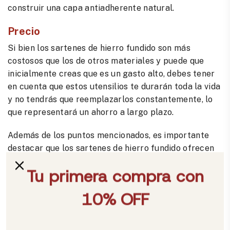
construir una capa antiadherente natural.
Precio
Si bien los sartenes de hierro fundido son más
costosos que los de otros materiales y puede que
inicialmente creas que es un gasto alto, debes tener
en cuenta que estos utensilios te durarán toda la vida
y no tendrás que reemplazarlos constantemente, lo
que representará un ahorro a largo plazo.
Además de los puntos mencionados, es importante
destacar que los sartenes de hierro fundido ofrecen
beneficios adicionales para la salud. Por ejemplo, al
cocinar con hierro fundido, se aumenta la ingesta de
hierro en los alimentos, lo que puede ser beneficioso
para personas con deficiencia de hierro o anemia.
Además, el hierro fundido es una opción segura para
cocinar a altas temperaturas, lo que permite dorar y