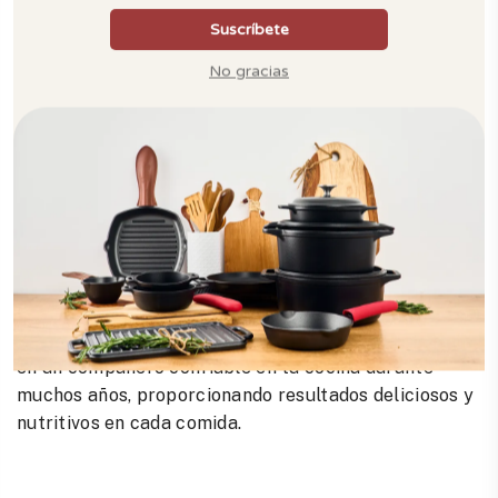
sellar los alimentos sin preocuparse por la liberación
de sustancias tóxicas.
Otro aspecto a considerar es la versatilidad de los
sartenes de hierro fundido. No solo son ideales para
cocinar en la estufa, sino que también se pueden usar
en el horno, lo que los hace perfectos para preparar
una amplia variedad de platos, desde salteados y
frituras hasta horneados y guisos.
En resumen, al elegir un sartén de hierro fundido,
estás invirtiendo en calidad, durabilidad y salud. Con
los cuidados adecuados, este utensilio se convertirá
en un compañero confiable en tu cocina durante
muchos años, proporcionando resultados deliciosos y
nutritivos en cada comida.