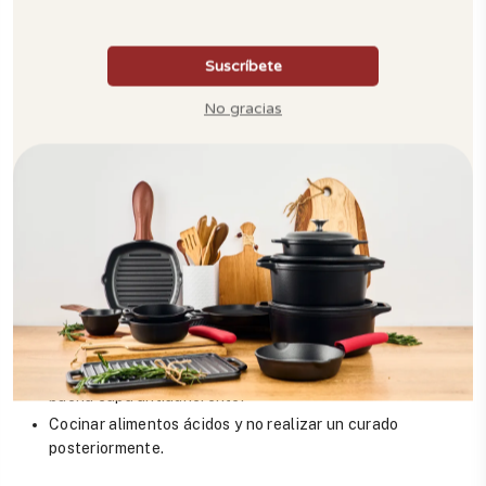
Adicional estos son algunos de los errores
más comunes al cocinar en utensilios de
hierro fundido.
Cocinar sin antes precalentar el utensilio
Dejar con humedad o secando al aire libre si el utensilio es
con acabado curado
Lavar con agua fría si aún está caliente el utensilio.
Lavar con productos abrasivos, esto quita la capa de
curado.
Lavar los restos de comida pegada con esponjas
abrasivas o quitarlo con cucharas u otro utensilio,
rayando la superficie.
Creer que con un solo proceso de curado ya se tiene una
buena capa antiadherente.
Cocinar alimentos ácidos y no realizar un curado
posteriormente.