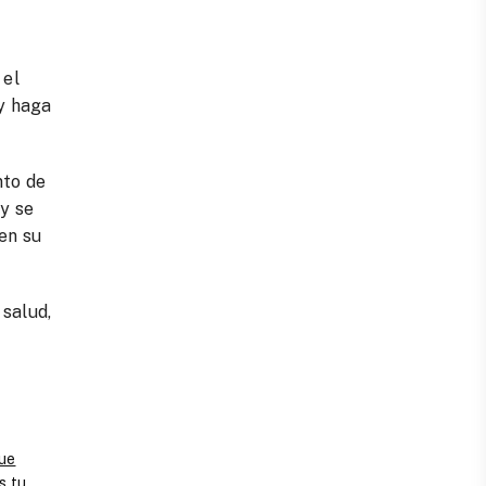
 el
 y haga
nto de
 y se
en su
 salud,
que
s tu