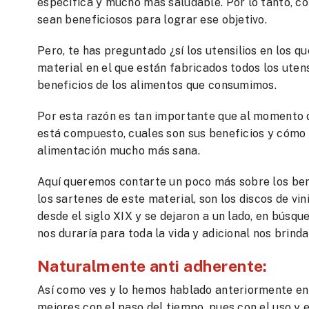
específica y mucho más saludable. Por lo tanto, c
sean beneficiosos para lograr ese objetivo.
Pero, te has preguntado ¿sí los utensilios en los qu
material en el que están fabricados todos los utens
beneficios de los alimentos que consumimos.
Por esta razón es tan importante que al momento d
está compuesto, cuales son sus beneficios y cómo 
alimentación mucho más sana.
Aquí queremos contarte un poco más sobre los bene
los sartenes de este material, son los discos de v
desde el siglo XIX y se dejaron a un lado, en búsqu
nos duraría para toda la vida y adicional nos brinda
Naturalmente anti adherente:
Así como ves y lo hemos hablado anteriormente en o
mejores con el paso del tiempo, pues con el uso y