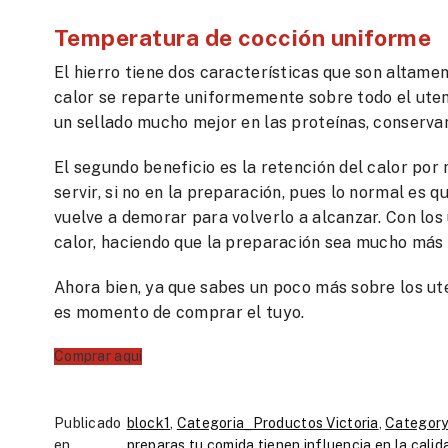
Temperatura de cocción uniforme
El hierro tiene dos características que son altame
calor se reparte uniformemente sobre todo el utens
un sellado mucho mejor en las proteínas, conservan
El segundo beneficio es la retención del calor po
servir, si no en la preparación, pues lo normal es 
vuelve a demorar para volverlo a alcanzar. Con los 
calor, haciendo que la preparación sea mucho más 
Ahora bien, ya que sabes un poco más sobre los uten
es momento de comprar el tuyo.
Comprar aquí
Publicado
block1
,
Categoria_Productos Victoria
,
Category
en
preparas tu comida tienen influencia en la calid