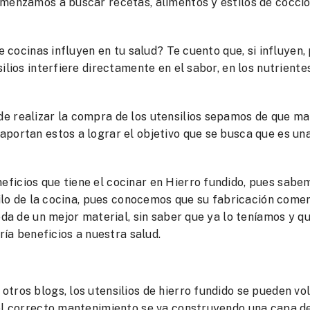
omenzamos a buscar recetas, alimentos y estilos de cocci
e cocinas influyen en tu salud? Te cuento que, si influyen,
ilios interfiere directamente en el sabor, en los nutriente
e realizar la compra de los utensilios sepamos de que ma
aportan estos a lograr el objetivo que se busca que es un
ficios que tiene el cocinar en Hierro fundido, pues sabe
inilo de la cocina, pues conocemos que su fabricación come
eda de un mejor material, sin saber que ya lo teníamos y q
ría beneficios a nuestra salud.
tros blogs, los utensilios de hierro fundido se pueden vo
 el correcto mantenimiento se va construyendo una capa de