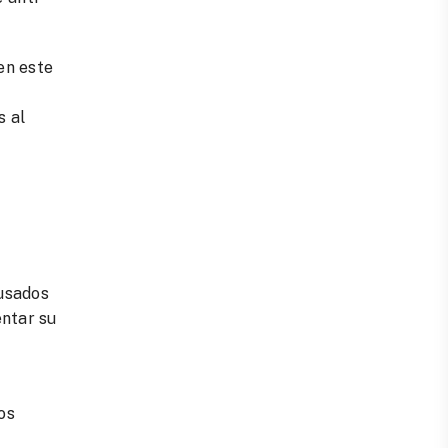
en este
s al
 usados
entar su
os