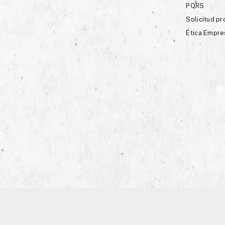
PQRS
Solicitud p
Ética Empre