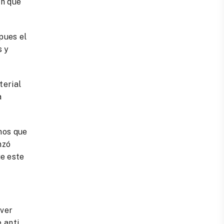
ón que
 pues el
s y
terial
a
mos que
nzó
ue este
lver
 anti