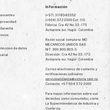
Información
recuentes
(+57) 3118345352
(+604) 372 2000 Ext: 110
 privacidad
Fábrica: Cra 42 No 33 -173
 Garantía
Autopista sur, Itagüí - Colombia
envíos
Razón social completa: MU
MECANICOS UNIDOS SAS
roteccion de datos
NIT: 900.800.803-5
Dirección: Cra 42 No 33 -173
sarial
Autopista sur, Itagüí - Colombia
Correo electronico de contacto y
notificaciones judiciales:
servicioalcliente@victoria.com.co
Contacto: +57 604 372 2000
Para mayor informacion sobre sus
derechos como consumidor, visite
La Superintendencia de Industria y
Comercio