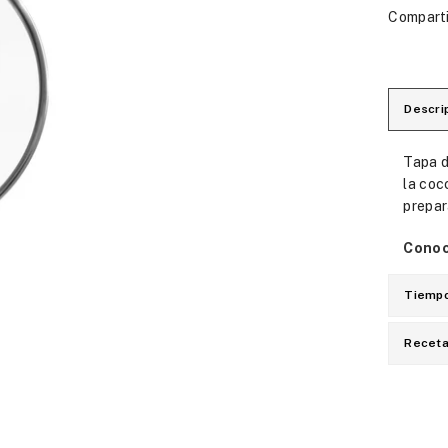
Comparti
Descri
Tapa d
la coc
prepar
Conoc
Tiempo
Recet