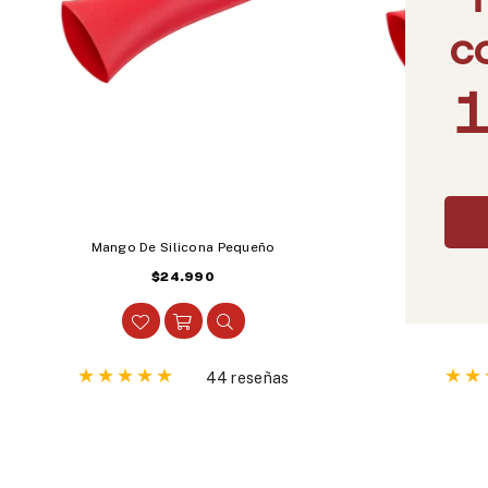
Mango De Silicona Pequeño
Man
Precio
$24.990
habitual
44 reseñas