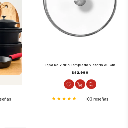
toria 20 Cm
Tapa De Vidrio Templado Victoria 30 Cm
Precio
$42.990
habitual
eseñas
103 reseñas