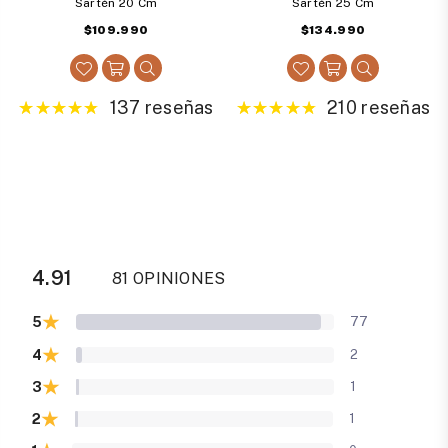
Sartén 20 Cm
Sartén 25 Cm
Precio
Precio
$109.990
$134.990
habitual
habitual
137 reseñas
210 reseñas
4.91
81 OPINIONES
★
5
77
★
4
2
★
3
1
★
2
1