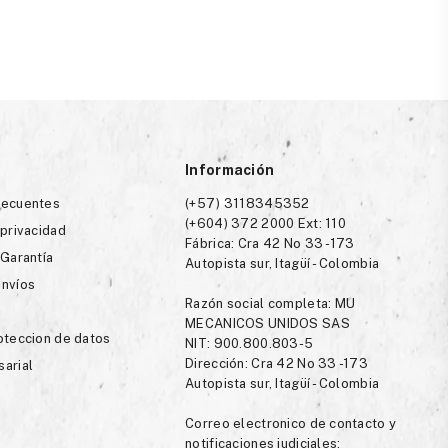
Información
recuentes
(+57) 3118345352
(+604) 372 2000 Ext: 110
 privacidad
Fábrica: Cra 42 No 33 -173
 Garantía
Autopista sur, Itagüí - Colombia
envíos
Razón social completa: MU
MECANICOS UNIDOS SAS
roteccion de datos
NIT: 900.800.803-5
Dirección: Cra 42 No 33 -173
sarial
Autopista sur, Itagüí - Colombia
Correo electronico de contacto y
notificaciones judiciales: