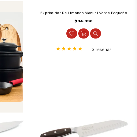
6,5 Cm
Exprimidor De Limones Manual Verde Pequeño
Precio
$34.990
habitual
ñas
3 reseñas