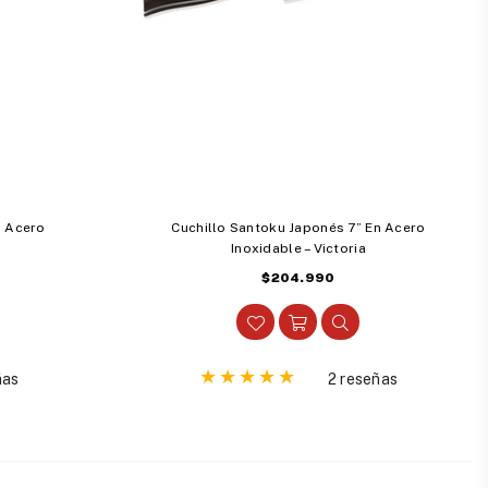
n Acero
Cuchillo Santoku Japonés 7” En Acero
Inoxidable – Victoria
Precio
$204.990
habitual
ñas
2 reseñas