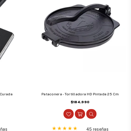
 Curada
Pataconera - Tortilladora HD Pintada 25 Cm
Precio
$184.990
habitual
eñas
45 reseñas