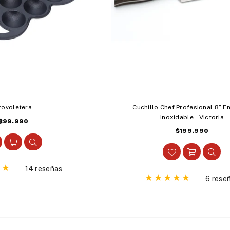
rovoletera
Cuchillo Chef Profesional 8” E
Inoxidable – Victoria
Precio
$99.990
Precio
habitual
$199.990
habitual
14 reseñas
6 rese