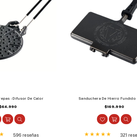
repas - Difusor De Calor
Sanduchera De Hierro Fundido
Precio
Precio
$64.990
$169.990
habitual
habitual
596 reseñas
321 res