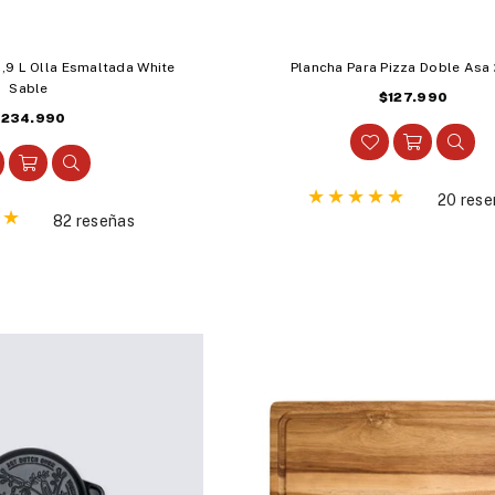
,9 L Olla Esmaltada White
Plancha Para Pizza Doble Asa
Sable
Precio
$127.990
recio
$234.990
habitual
abitual
20 rese
82 reseñas