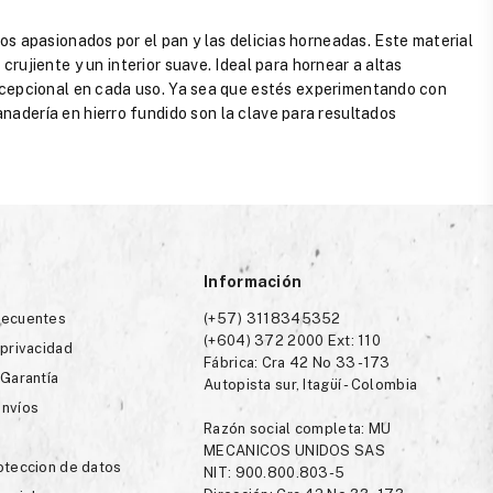
s apasionados por el pan y las delicias horneadas. Este material
ujiente y un interior suave. Ideal para hornear a altas
xcepcional en cada uso. Ya sea que estés experimentando con
nadería en hierro fundido son la clave para resultados
Información
recuentes
(+57) 3118345352
(+604) 372 2000 Ext: 110
 privacidad
Fábrica: Cra 42 No 33 -173
 Garantía
Autopista sur, Itagüí - Colombia
envíos
Razón social completa: MU
MECANICOS UNIDOS SAS
roteccion de datos
NIT: 900.800.803-5