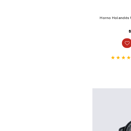
Horno Holandés 1
P
h