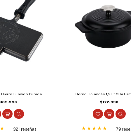
 Hierro Fundido Curada
Horno Holandés 1,9 Lt Olla Es
Precio
Precio
$169.990
$172.990
abitual
habitual
321 reseñas
79 rese