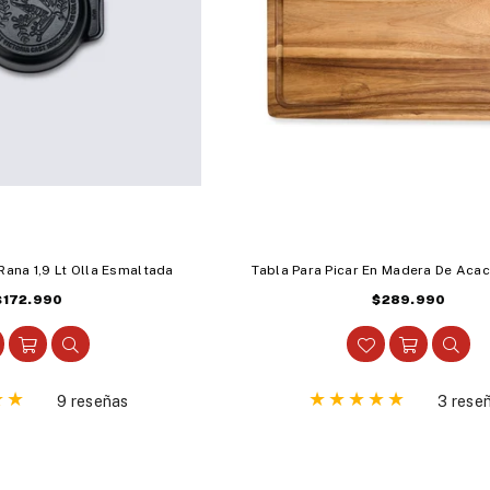
ana 1,9 Lt Olla Esmaltada
Tabla Para Picar En Madera De Acaci
Precio
Precio
$172.990
$289.990
habitual
habitual
9 reseñas
3 rese