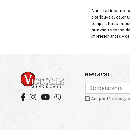
Nuestra l
ínea de p
distribuye el calor
temperaturas, nuest
nuevas
recetas
de
impresionantes y del
Newsletter
Facebook
Instagram
YouTube
Whatsapp
Acepto términos y 