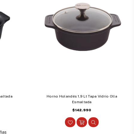
maltada
Horno Holandés 1,9 Lt Tapa Vidrio Olla
Esmaltada
Precio
$142.990
habitual
ñas