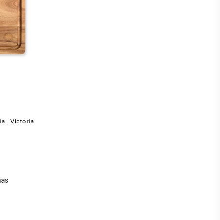
a – Victoria
ñas