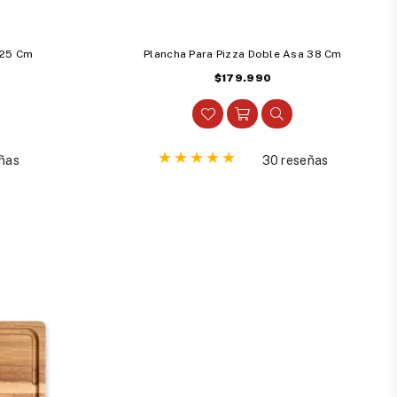
 25 Cm
Plancha Para Pizza Doble Asa 38 Cm
Precio
$179.990
habitual
ñas
30 reseñas