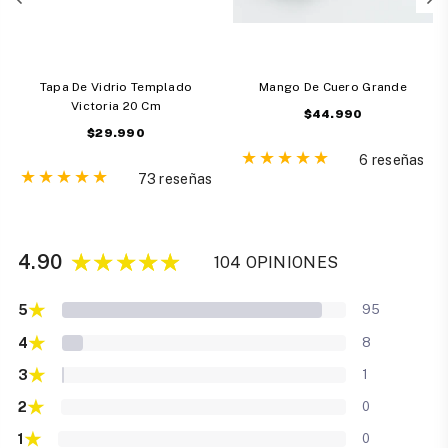
Tapa De Vidrio Templado
Mango De Cuero Grande
Victoria 20 Cm
Precio
$44.990
Precio
$29.990
habitual
habitual
6 reseñas
73 reseñas
4.90
104 OPINIONES
★
5
95
★
4
8
★
3
1
★
2
0
★
1
0