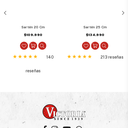
Sartén 20 Cm
Sartén 25 Cm
Precio
Precio
$109.990
$134.990
habitual
habitual
140
213 reseñas
reseñas