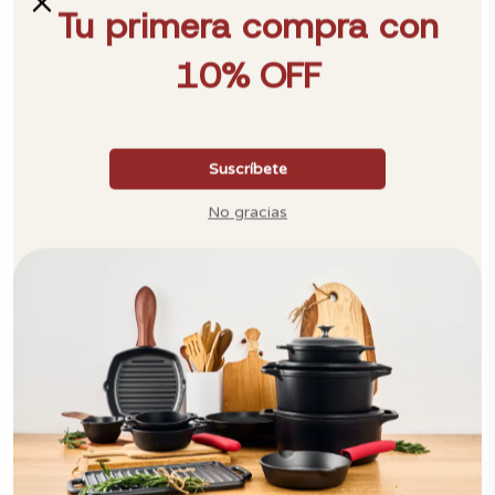
Loraine
Es lo mejor del mundo. Al principio difícil usarlo pero
no lo cambio por nada.
2026-07-21
Luis carlos
Muy buen producto
2026-07-21
Laura
Encantada con mis nuevos productos