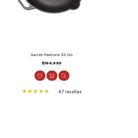
Sartén Paellera 33 Cm
Precio
$164.990
habitual
47 reseñas