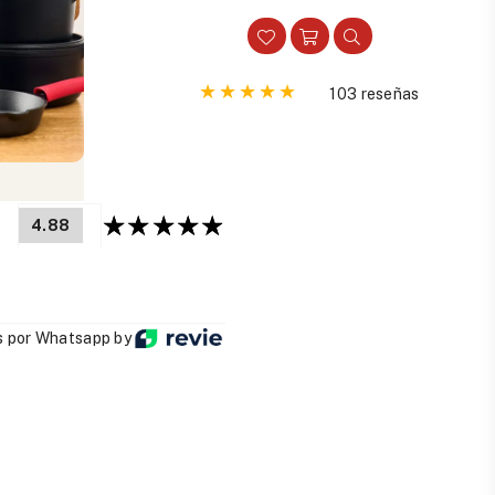
habitual
eseñas
103 reseñas
4.88
 por Whatsapp by