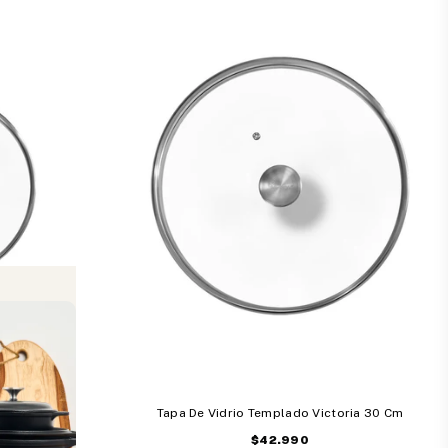
toria 20 Cm
Tapa De Vidrio Templado Victoria 30 Cm
Precio
$42.990