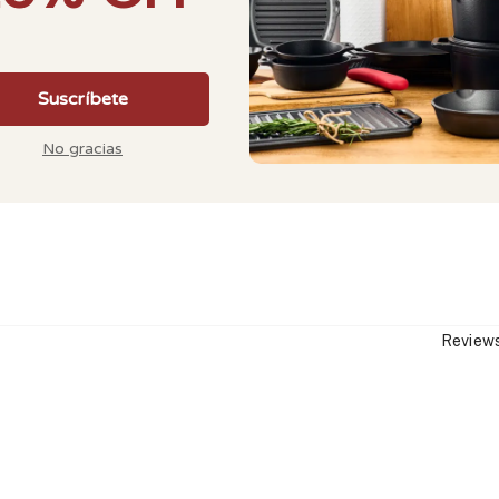
habitual
habitual
50 reseñas
71 r
Reviews