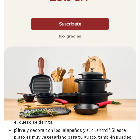
Retira el
Dutch Oven
del fuego y transfiere las verduras a
un plato o tazón.
Vierte 1/2 taza de salsa mexicana en el
Horno Holandés
,
cubriendo el fondo del mismo.
Para armar las enchiladas, coloca las cebollas y los
pimentones en línea en el centro de una tortilla de harina.
Luego, pon unas cucharadas de frijoles negros y cúbrelo
todo con queso.
Enrolla la tortilla alrededor de los rellenos y luego coloca
la enchilada (con la unión de los lados de la tortilla hacia
abajo), en el
Dutch Oven
.
Repite este proceso con las tortillas restantes.
Cubre las enchiladas con el resto de la salsa y el queso y
tapa el
Dutch Oven
.
Pon de nuevo el
Horno Holandés
sobre la fogata y deja
que la preparación se cocine unos 10 minutos, hasta que
el queso se derrita.
¡Sirve y decora con los jalapeños y el cilantro!* Si este
plato es muy vegetariano para tu gusto, también puedes