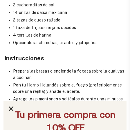
2 cucharaditas de sal
14 onzas de salsa mexicana
2 tazas de queso rallado
1 taza de frijoles negros cocidos
4 tortillas de harina
Opcionales: salchichas, cilantro y jalapeños.
Instrucciones
Prepara las brasas o enciende la fogata sobre la cual vas
a cocinar.
Pon tu
Horno Holandés
sobre el fuego (preferiblemente
sobre una rejilla) y añade el aceite.
Agrega los pimentones y saltéalos durante unos minutos
hasta que comiencen a ablandarse.
Añade las cebollas y sofríelas con los pimentones hasta
que estén suaves y translúcidas.
Agrega el ajo, el comino y la sal, y saltea por 30 segundos.