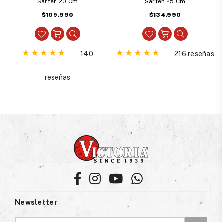
Sartén 20 Cm
Sartén 25 Cm
Precio
Precio
$109.990
$134.990
habitual
habitual
140
216 reseñas
reseñas
Facebook
Instagram
YouTube
Whatsapp
Newsletter